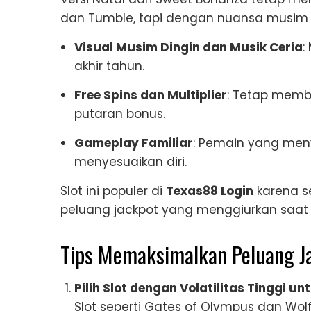
dan Tumble, tapi dengan nuansa musim l
Visual Musim Dingin dan Musik Ceria
:
akhir tahun.
Free Spins dan Multiplier
: Tetap membe
putaran bonus.
Gameplay Familiar
: Pemain yang meny
menyesuaikan diri.
Slot ini populer di
Texas88 Login
karena s
peluang jackpot yang menggiurkan saat p
Tips Memaksimalkan Peluang Ja
Pilih Slot dengan Volatilitas Tinggi u
Slot seperti Gates of Olympus dan Wol