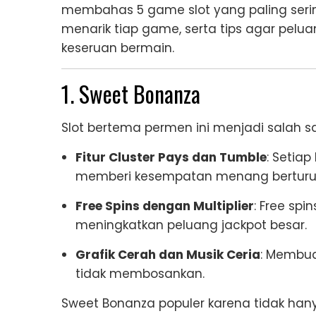
membahas 5 game slot yang paling seri
menarik tiap game, serta tips agar pel
keseruan bermain.
1. Sweet Bonanza
Slot bertema permen ini menjadi salah s
Fitur Cluster Pays dan Tumble
: Setia
memberi kesempatan menang berturut
Free Spins dengan Multiplier
: Free spi
meningkatkan peluang jackpot besar.
Grafik Cerah dan Musik Ceria
: Membu
tidak membosankan.
Sweet Bonanza populer karena tidak hany