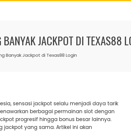
G BANYAK JACKPOT DI TEXAS88 L
ng Banyak Jackpot di Texas88 Login
sia, sensasi jackpot selalu menjadi daya tarik
nawarkan berbagai permainan slot dengan
kpot progresif hingga bonus besar lainnya.
 jackpot yang sama. Artikel ini akan